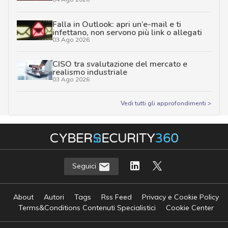
Falla in Outlook: apri un’e-mail e ti
infettano, non servono più link o allegati
03 Ago 2026
CISO tra svalutazione del mercato e
realismo industriale
03 Ago 2026
Vedi tutti gli approfondimenti >
Seguici
About
Autori
Tags
Rss Feed
Privacy e Cookie Policy
Terms&Conditions Contenuti Specialistici
Cookie Center