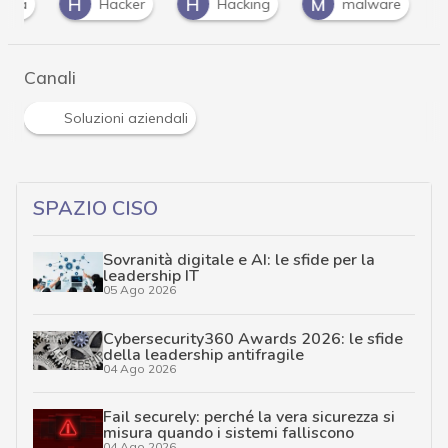
H
H
M
O
Hacker
Hacking
malware
o
Canali
Soluzioni aziendali
SPAZIO CISO
Sovranità digitale e AI: le sfide per la
leadership IT
05 Ago 2026
Cybersecurity360 Awards 2026: le sfide
della leadership antifragile
04 Ago 2026
Fail securely: perché la vera sicurezza si
misura quando i sistemi falliscono
04 Ago 2026