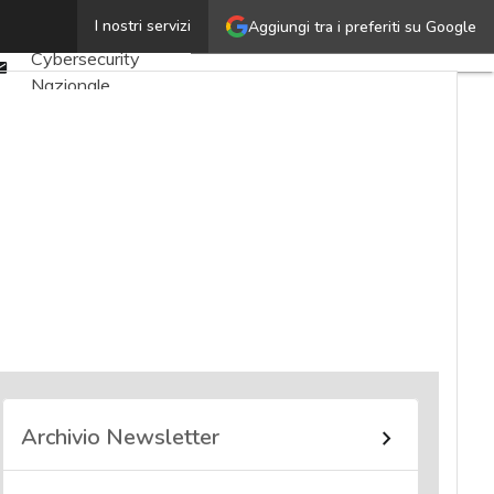
Twitter
I nostri servizi
Aggiungi tra i preferiti su Google
Ultimi articoli
Linkedin
Cybersecurity
Email
Nazionale
Malware e attacchi
Norme e
adeguamenti
Soluzioni aziendali
Cultura cyber
News, attualità e
analisi Cyber
sicurezza e privacy
Corsi cybersecurity
Chi siamo
Archivio Newsletter