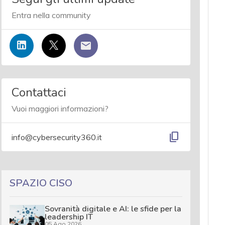
Entra nella community
Contattaci
Vuoi maggiori informazioni?
content_copy
info@cybersecurity360.it
SPAZIO CISO
Sovranità digitale e AI: le sfide per la
leadership IT
05 Ago 2026