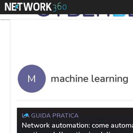
Menu
machine learning
M
LA GUIDA PRATICA
Network automation: come automati