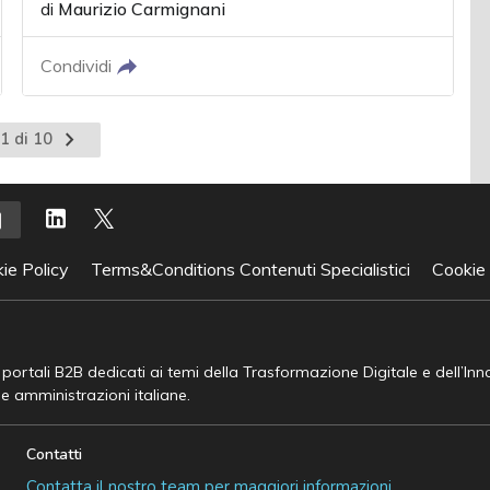
di
Maurizio Carmignani
Condividi
Pagina
1 di 10
successiva
ie Policy
Terms&Conditions Contenuti Specialistici
Cookie
e portali B2B dedicati ai temi della Trasformazione Digitale e dell’In
he amministrazioni italiane.
Contatti
Contatta il nostro team per maggiori informazioni