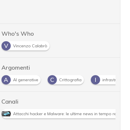
Who's Who
V
Vincenzo Calabrò
Argomenti
A
C
I
AI generative
Crittografia
infrastrutture
Canali
Attacchi hacker e Malware: le ultime news in tempo reale e g