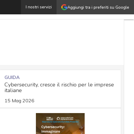
ata poisoning nei modelli AI: rischi e soluzioni di remed
I nostri servizi
Aggiungi tra i preferiti su Google
GUIDA
Cybersecurity, cresce il rischio per le imprese
italiane
15 Mag 2026