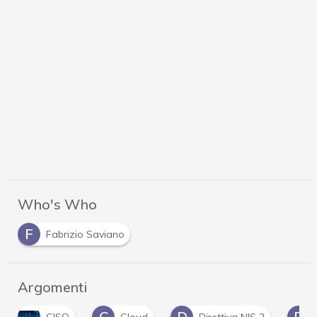
Who's Who
F
Fabrizio Saviano
Argomenti
C
D
D