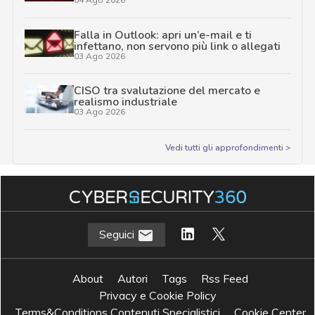
Falla in Outlook: apri un’e-mail e ti
infettano, non servono più link o allegati
03 Ago 2026
CISO tra svalutazione del mercato e
realismo industriale
03 Ago 2026
Vedi tutti gli approfondimenti >
Seguici
About
Autori
Tags
Rss Feed
Privacy e Cookie Policy
Terms&Conditions Contenuti Specialistici
Cookie Center