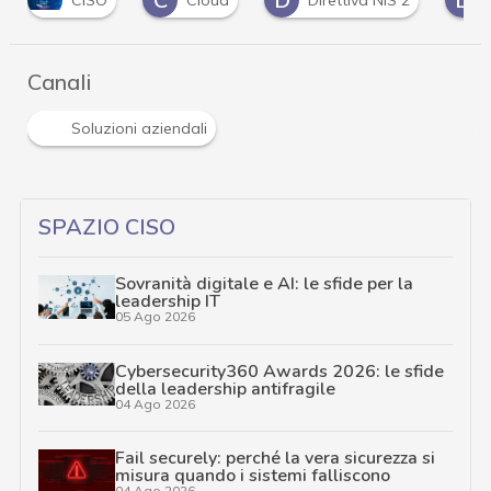
CISO
Cloud
Direttiva NIS 2
D
Canali
Soluzioni aziendali
SPAZIO CISO
Sovranità digitale e AI: le sfide per la
leadership IT
05 Ago 2026
Cybersecurity360 Awards 2026: le sfide
della leadership antifragile
04 Ago 2026
Fail securely: perché la vera sicurezza si
misura quando i sistemi falliscono
04 Ago 2026