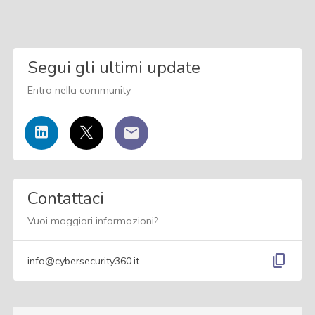
Segui gli ultimi update
Entra nella community
Contattaci
Vuoi maggiori informazioni?
content_copy
info@cybersecurity360.it