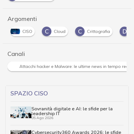
Argomenti
C
C
D
CISO
Cloud
Crittografia
do
Canali
Attacchi hacker e Malware: le ultime news in tempo reale 
SPAZIO CISO
Sovranità digitale e AI: le sfide per la
leadership IT
05 Ago 2026
Cybersecurity360 Awards 2026: le sfide