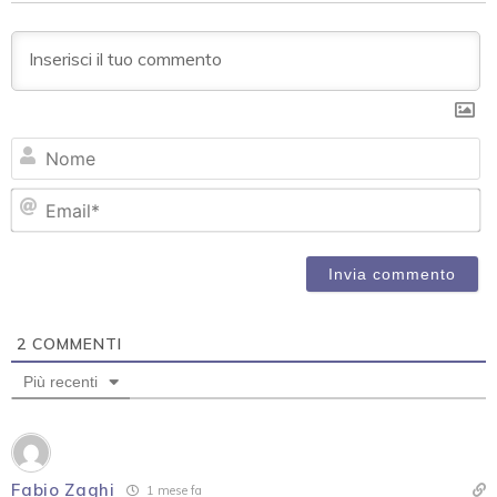
N
Em
2
COMMENTI
Più recenti
Fabio Zaghi
1 mese fa