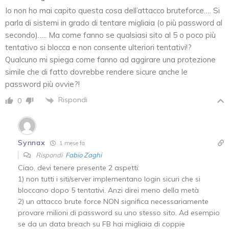
Io non ho mai capito questa cosa dell’attacco bruteforce…. Si
parla di sistemi in grado di tentare migliaia (o più password al
secondo)….. Ma come fanno se qualsiasi sito al 5 o poco più
tentativo si blocca e non consente ulteriori tentativi!?
Qualcuno mi spiega come fanno ad aggirare una protezione
simile che di fatto dovrebbe rendere sicure anche le
password più ovvie?!
Rispondi
0
Synnax
1 mese fa
Rispondi
Fabio Zaghi
Ciao, devi tenere presente 2 aspetti:
1) non tutti i siti/server implementano login sicuri che si
bloccano dopo 5 tentativi. Anzi direi meno della metà
2) un attacco brute force NON significa necessariamente
provare milioni di password su uno stesso sito. Ad esempio
se da un data breach su FB hai migliaia di coppie