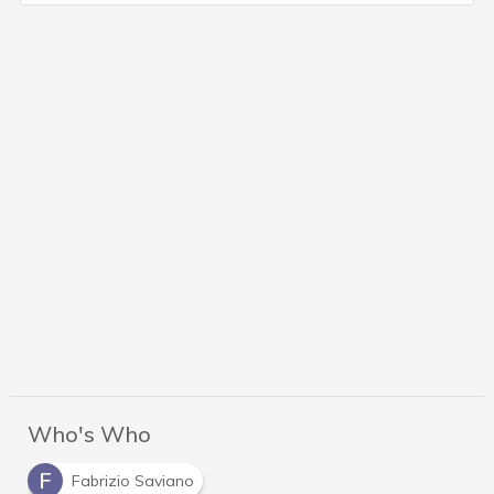
Who's Who
F
Fabrizio Saviano