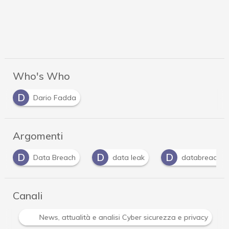
Who's Who
D
Dario Fadda
Argomenti
D
D
P
data leak
databreach
password
Canali
Attacchi hacker e Malware: le ultime news in tempo reale 