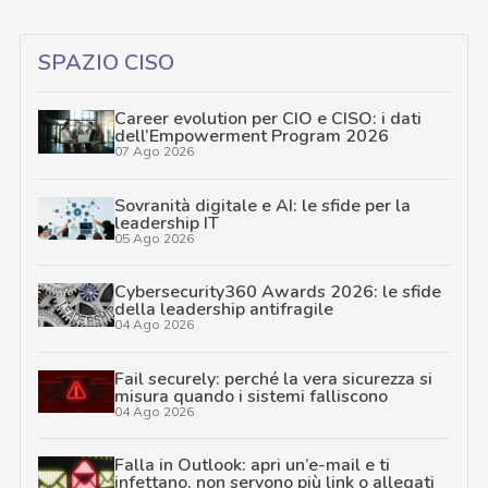
SPAZIO CISO
Career evolution per CIO e CISO: i dati
dell’Empowerment Program 2026
07 Ago 2026
Sovranità digitale e AI: le sfide per la
leadership IT
05 Ago 2026
Cybersecurity360 Awards 2026: le sfide
della leadership antifragile
04 Ago 2026
Fail securely: perché la vera sicurezza si
misura quando i sistemi falliscono
04 Ago 2026
Falla in Outlook: apri un’e-mail e ti
infettano, non servono più link o allegati