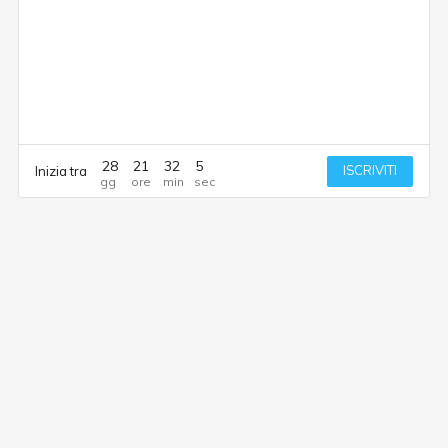
28
21
32
5
ISCRIVITI
Inizia tra