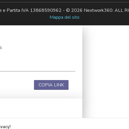
ale e Partita IVA 13868590962 - © 2026 Nextwork360. AL
Mappa del sito
i.
COPIA LINK
i.
ivacy!