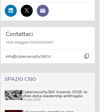
Contattaci
Vuoi maggiori informazioni?
content_copy
info@cybersecurity360.it
SPAZIO CISO
Cybersecurity360 Awards 2026: le
sfide della leadership antifragile
04 Ago 2026
Fail securely: perché la vera