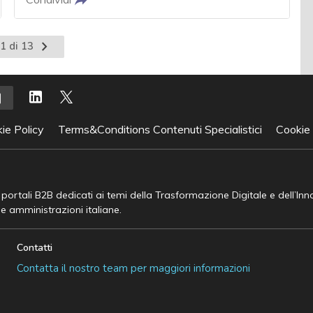
Pagina
1 di 13
successiva
ie Policy
Terms&Conditions Contenuti Specialistici
Cookie
e portali B2B dedicati ai temi della Trasformazione Digitale e dell’In
he amministrazioni italiane.
Contatti
Contatta il nostro team per maggiori informazioni