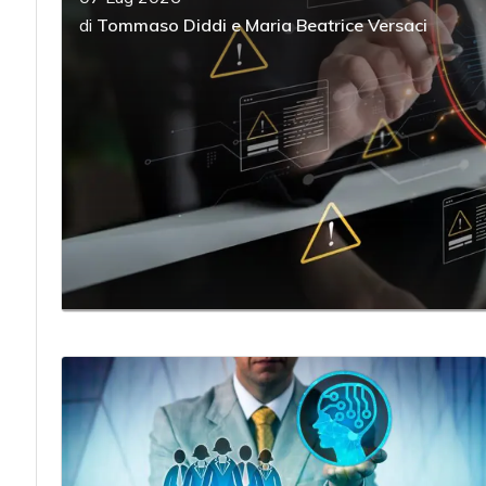
di
Tommaso Diddi
e
Maria Beatrice Versaci
acy