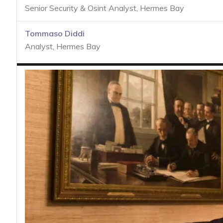
acy
Senior Security & Osint Analyst, Hermes Bay
Tommaso Diddi
Analyst, Hermes Bay