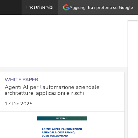
AI sotto controllo federale in USA: cosa cambia davvero
I nostri servizi
Aggiungi tra i preferiti su Google
WHITE PAPER
Agenti AI per l’automazione aziendale:
architetture, applicazioni e rischi
17 Dic 2025