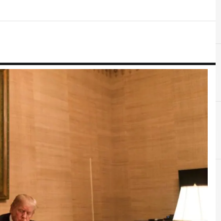
A
A
AI
AI generative