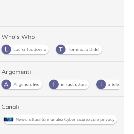
Who's Who
L
T
Laura Teodonno
Tommaso Diddi
Argomenti
I
I
I
infrastrutture
intelligenza arficiale
Intelli
Canali
Cybersecurity nazionale
News, attualità e analisi 