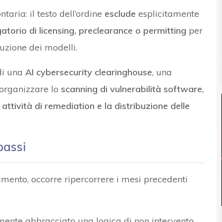
aria: il testo dell’ordine
esclude
esplicitamente
gatorio di licensing, preclearance o permitting
per
buzione dei modelli.
 di una
AI cybersecurity clearinghouse
, una
organizzare lo
scanning di vulnerabilità software
,
 attività di remediation e la distribuzione delle
passi
ento, occorre ripercorrere i mesi precedenti
ente abbracciato una logica di non intervento