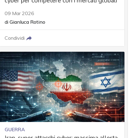
cyber per competere con i mercati globali
09 Mar 2026
di
Gianluca Rotino
Condividi
GUERRA
Iran, super attacchi cyber: massima allerta