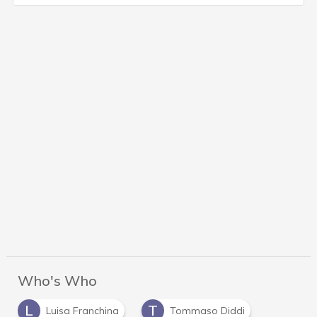
Who's Who
L
T
Luisa Franchina
Tommaso Diddi