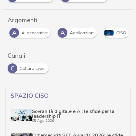
Argomenti
A
A
AI generative
Applicazioni
CISO
Canali
C
Cultura cyber
SPAZIO CISO
Sovranità digitale e AI: le sfide per la
leadership IT
05 Ago 2026
Cybersecurity360 Awards 2026: le sfide