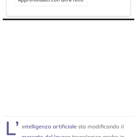
L’
i
ntelligenza artificiale
sta modificando il
mercato del lavoro
tecnologico anche in