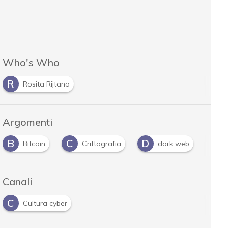
Who's Who
R
Rosita Rijtano
Argomenti
B
C
D
D
Bitcoin
Crittografia
dark web
Canali
C
Cultura cyber