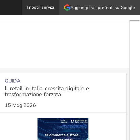
osa sono il Deep Web e il Dark Web, quali sono le differ
I nostri servizi
Aggiungi tra i preferiti su Google
GUIDA
Il retail in Italia: crescita digitale e
trasformazione forzata
15 Mag 2026