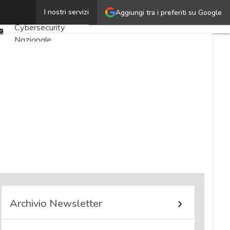
Twitter
I nostri servizi
Aggiungi tra i preferiti su Google
Ultimi articoli
Linkedin
Cybersecurity
Email
Nazionale
Malware e attacchi
Norme e
adeguamenti
Soluzioni aziendali
Cultura cyber
News, attualità e
analisi Cyber
sicurezza e privacy
Corsi cybersecurity
Chi siamo
Archivio Newsletter