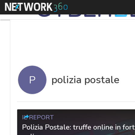
Menu
polizia postale
P
IL REPORT
Polizia Postale: truffe online in fort