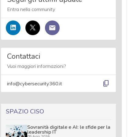
Entra nella community
Contattaci
Vuoi maggiori informazioni?
content_copy
info@cybersecurity360.it
SPAZIO CISO
Sovranità digitale e AI: le sfide per la
leadership IT
05 Ago 2026