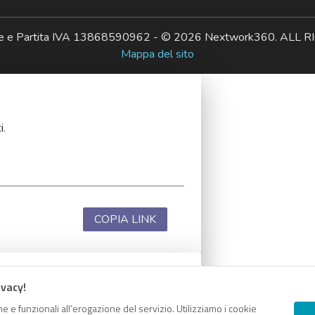
ale e Partita IVA 13868590962 - © 2026 Nextwork360. AL
Mappa del sito
i.
COPIA LINK
ivacy!
i.
e e funzionali all’erogazione del servizio. Utilizziamo i cookie