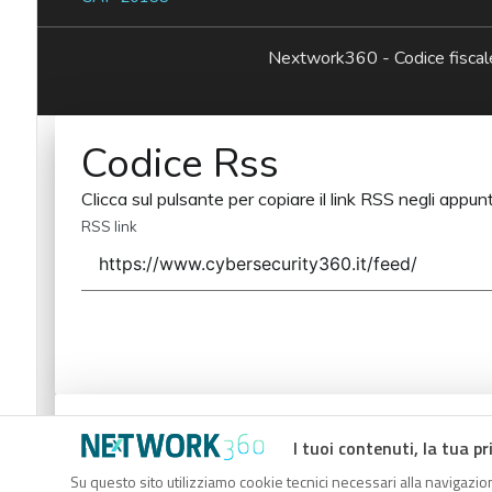
Nextwork360 - Codice fisc
Codice Rss
Clicca sul pulsante per copiare il link RSS negli appunt
RSS link
Codice Rss
I tuoi contenuti, la tua pr
Clicca sul pulsante per copiare il link RSS negli appunt
Su questo sito utilizziamo cookie tecnici necessari alla navigazion