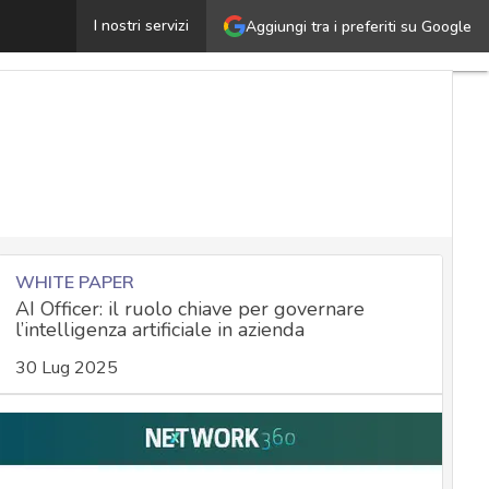
olizia Postale: truffe online in forte crescita, attenti al 
I nostri servizi
Aggiungi tra i preferiti su Google
WHITE PAPER
AI Officer: il ruolo chiave per governare
l’intelligenza artificiale in azienda
30 Lug 2025