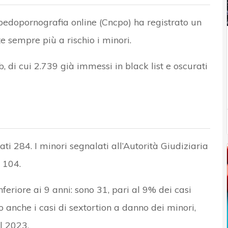
a pedopornografia online (Cncpo) ha registrato un
e sempre più a rischio i minori.
, di cui 2.739 già immessi in black list e oscurati
ti 284. I minori segnalati all’Autorità Giudiziaria
 104.
feriore ai 9 anni: sono 31, pari al 9% dei casi
o anche i casi di sextortion a danno dei minori,
l 2023.