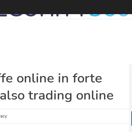
P
ffe online in forte
 falso trading online
vacy