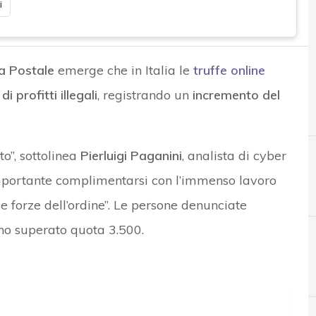
i
ia Postale
emerge che in Italia le
truffe online
di profitti illegali
, registrando un
incremento del
o”, sottolinea
Pierluigi Paganini
, analista di cyber
importante complimentarsi con l’immenso lavoro
e forze dell’ordine”. Le persone denunciate
no superato quota 3.500.
C
Cybercrime