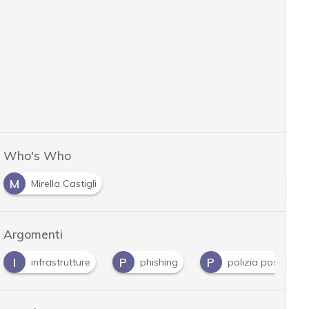
Who's Who
M
Mirella Castigli
Argomenti
I
P
P
infrastrutture
phishing
polizia postale