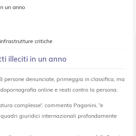
 in un anno
r e Malware: le ultime news in tempo reale e gli approfondimenti
infrastrutture critiche
i illeciti in un anno
188 persone denunciate, primeggia in classifica, ma
dopornografia online e reati contro la persona.
 natura complesse”, commenta Paganini, “e
 quadri giuridici internazionali profondamente