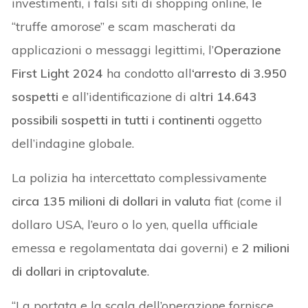
investimenti, i falsi siti di shopping online, le
“truffe amorose” e scam mascherati da
applicazioni o messaggi legittimi, l’
Operazione
First Light 2024
ha condotto all
‘arresto di 3.950
sospetti
e all’identificazione di al
tri 14.643
possibili sospetti in tutti i continenti
oggetto
dell’indagine globale.
La polizia ha intercettato complessivamente
circa 135 milioni di dollari in valut
a fiat (come il
dollaro USA, l’euro o lo yen, quella ufficiale
emessa e regolamentata dai governi) e
2 milioni
di dollari in criptovalute
.
“La portata e la scala dell’operazione fornisce