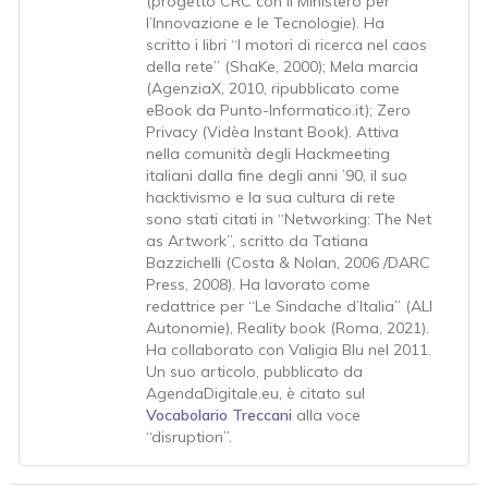
(progetto CRC con il Ministero per
l’Innovazione e le Tecnologie). Ha
scritto i libri “I motori di ricerca nel caos
della rete” (ShaKe, 2000); Mela marcia
(AgenziaX, 2010, ripubblicato come
eBook da Punto-Informatico.it); Zero
Privacy (Vidèa Instant Book). Attiva
nella comunità degli Hackmeeting
italiani dalla fine degli anni ’90, il suo
hacktivismo e la sua cultura di rete
sono stati citati in “Networking: The Net
as Artwork”, scritto da Tatiana
Bazzichelli (Costa & Nolan, 2006 /DARC
Press, 2008). Ha lavorato come
redattrice per “Le Sindache d’Italia” (ALI
Autonomie), Reality book (Roma, 2021).
Ha collaborato con Valigia Blu nel 2011.
Un suo articolo, pubblicato da
AgendaDigitale.eu, è citato sul
Vocabolario Treccani
alla voce
“disruption”.