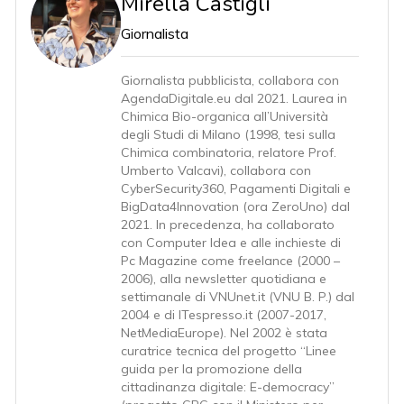
Mirella Castigli
Giornalista
Giornalista pubblicista, collabora con
AgendaDigitale.eu dal 2021. Laurea in
Chimica Bio-organica all’Università
degli Studi di Milano (1998, tesi sulla
Chimica combinatoria, relatore Prof.
Umberto Valcavi), collabora con
CyberSecurity360, Pagamenti Digitali e
BigData4Innovation (ora ZeroUno) dal
2021. In precedenza, ha collaborato
con Computer Idea e alle inchieste di
Pc Magazine come freelance (2000 –
2006), alla newsletter quotidiana e
settimanale di VNUnet.it (VNU B. P.) dal
2004 e di ITespresso.it (2007-2017,
NetMediaEurope). Nel 2002 è stata
curatrice tecnica del progetto “Linee
guida per la promozione della
cittadinanza digitale: E-democracy”