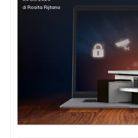
di
Rosita Rijtano
acy