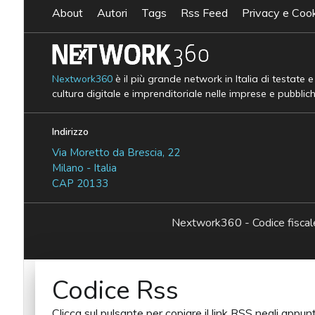
About
Autori
Tags
Rss Feed
Privacy e Cook
Nextwork360
è il più grande network in Italia di testate 
cultura digitale e imprenditoriale nelle imprese e pubblic
Indirizzo
Via Moretto da Brescia, 22
Milano - Italia
CAP 20133
Nextwork360 - Codice fisc
Codice Rss
Clicca sul pulsante per copiare il link RSS negli appunt