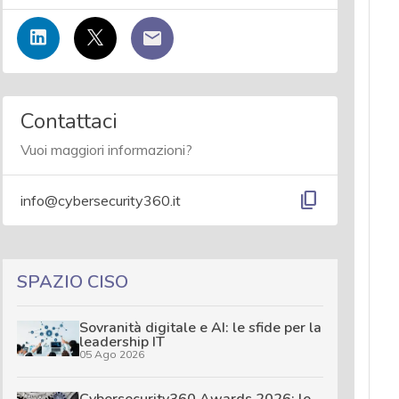
Contattaci
Vuoi maggiori informazioni?
content_copy
info@cybersecurity360.it
SPAZIO CISO
Sovranità digitale e AI: le sfide per la
leadership IT
05 Ago 2026
Cybersecurity360 Awards 2026: le