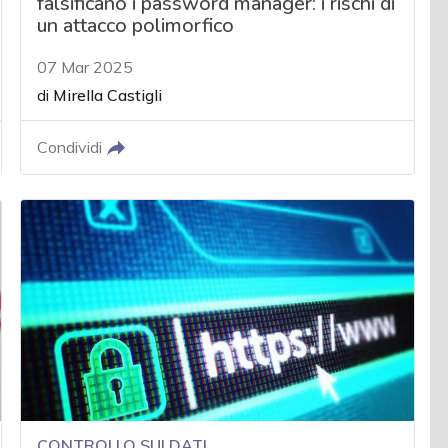
falsificano i password manager: i rischi di
un attacco polimorfico
07 Mar 2025
di
Mirella Castigli
Condividi
CONTROLLO SUI DATI