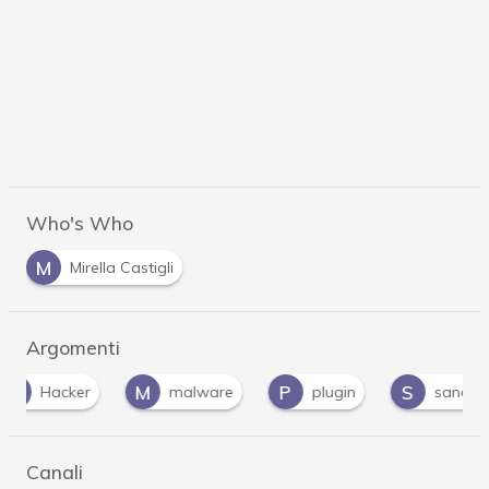
Who's Who
M
Mirella Castigli
Argomenti
M
P
S
V
malware
plugin
sandbox
v
Canali