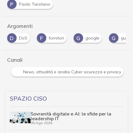
P
Paolo Tarsitano
Argomenti
F
G
G
P
fornitori
google
guida
patc
Canali
Attacchi hacker e Malware: le ultime news in tempo reale 
SPAZIO CISO
Sovranità digitale e AI: le sfide per la
leadership IT
05 Ago 2026