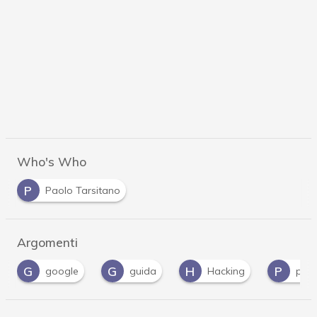
Who's Who
P
Paolo Tarsitano
Argomenti
G
H
P
V
guida
Hacking
patch
vulner