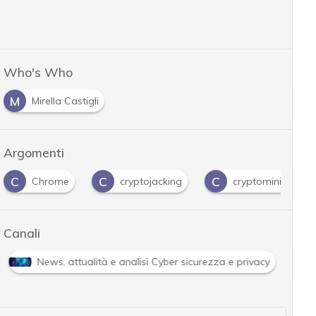
Who's Who
M
Mirella Castigli
Argomenti
C
C
C
Chrome
cryptojacking
cryptomining
Canali
News, attualità e analisi Cyber sicurezza e privacy