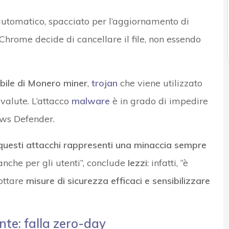
 automatico, spacciato per l’aggiornamento di
Chrome decide di cancellare il file, non essendo
bile di Monero miner
,
trojan
che viene utilizzato
valute. L’attacco
malware
è in grado di impedire
ws Defender.
i questi attacchi rappresenti una minaccia sempre
anche per gli utenti”, conclude
Iezzi
: infatti, “è
ottare
misure di sicurezza efficaci e sensibilizzare
te: falla zero-day