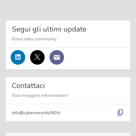
Segui gli ultimi update
Entra nella community
Contattaci
Vuoi maggiori informazioni?
content_copy
info@cybersecurity360.it