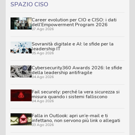
SPAZIO CISO
Career evolution per CIO e CISO: i dati
dell’Empowerment Program 2026
07 Ago 2026
Sovranità digitale e AI: le sfide per la
leadership IT
05 Ago 2026
Cybersecurity360 Awards 2026: le sfide
della leadership antifragile
04 Ago 2026
Fail securely: perché la vera sicurezza si
misura quando i sistemi falliscono
04 Ago 2026
Falla in Outlook: apri un’e-mail e ti
infettano, non servono più link o allegati
03 Ago 2026