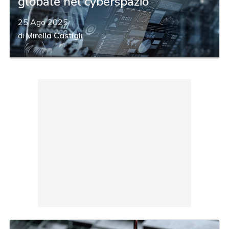
globale nel cyberspazio
25 Ago 2025
di
Mirella Castigli
acy