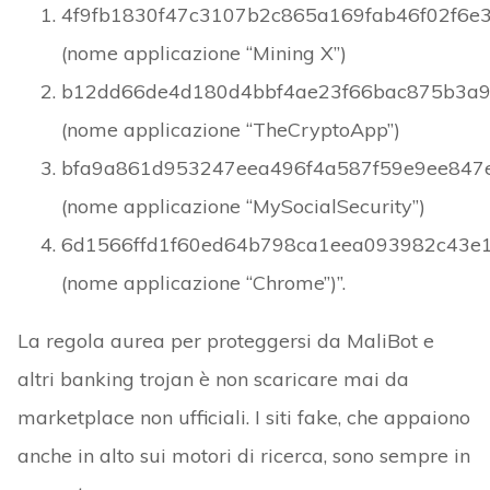
4f9fb1830f47c3107b2c865a169fab46f02f6
(nome applicazione “Mining X”)
b12dd66de4d180d4bbf4ae23f66bac875b3a
(nome applicazione “TheCryptoApp”)
bfa9a861d953247eea496f4a587f59e9ee847
(nome applicazione “MySocialSecurity”)
6d1566ffd1f60ed64b798ca1eea093982c43e
(nome applicazione “Chrome”)”.
La regola aurea per proteggersi da MaliBot e
altri banking trojan è non scaricare mai da
marketplace non ufficiali. I siti fake, che appaiono
anche in alto sui motori di ricerca, sono sempre in