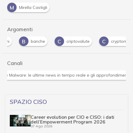
M
Mirella Castigli
Argomenti
B
C
C
banche
criptovalute
cryptomining
Canali
Attacchi hacker e Malware: le ultime news in tempo reale 
SPAZIO CISO
Career evolution per CIO e CISO: i dati
dell’Empowerment Program 2026
07 Ago 2026