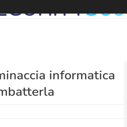
minaccia informatica
mbatterla