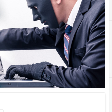
A
attacchi DDoS
hi hacker e Malware: le ultime news in tempo reale e gli approfondi