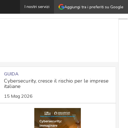
L’evoluzione della minaccia informatica ci insegna come
I nostri servizi
Aggiungi tra i preferiti su Google
GUIDA
Cybersecurity, cresce il rischio per le imprese
italiane
15 Mag 2026