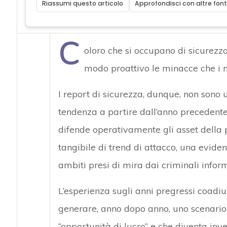
Riassumi questo articolo
Approfondisci con altre font
C
oloro che si occupano di sicurezz
modo proattivo le minacce che i ma
I report di sicurezza, dunque, non sono 
tendenza a partire dall’anno precedente 
difende operativamente gli asset della 
tangibile di trend di attacco, una eviden
ambiti presi di mira dai criminali inform
L’esperienza sugli anni pregressi coadiu
generare, anno dopo anno, uno scenario 
“opportunità di lucro” e che diventa invec