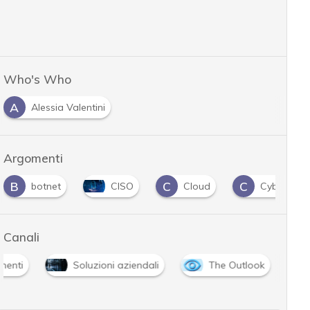
Who's Who
A
Alessia Valentini
Argomenti
B
C
C
botnet
CISO
Cloud
Cybercrimi
Canali
menti
Soluzioni aziendali
The Outlook