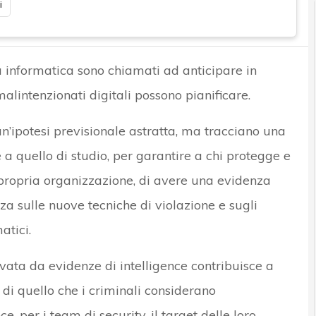
i
a informatica sono chiamati ad anticipare in
lintenzionati digitali possono pianificare.
un’ipotesi previsionale astratta, ma tracciano una
a quello di studio, per garantire a chi protegge e
propria organizzazione, di avere una evidenza
za sulle nuove tecniche di violazione e sugli
atici.
vata da evidenze di intelligence contribuisce a
di quello che i criminali considerano
e, per i team di security, il target delle loro