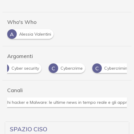
Who's Who
A
Alessia Valentini
Argomenti
C
C
D
Cybercrime
Cybercriminali
Data Brea
Canali
ondimenti
Soluzioni aziendali
The Outlook
SPAZIO CISO