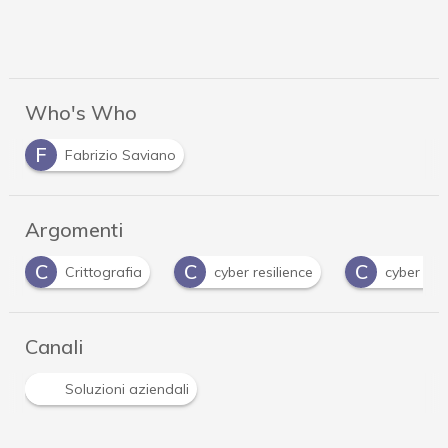
Who's Who
F
Fabrizio Saviano
Argomenti
C
C
C
Crittografia
cyber resilience
cyber risk
Canali
Soluzioni aziendali