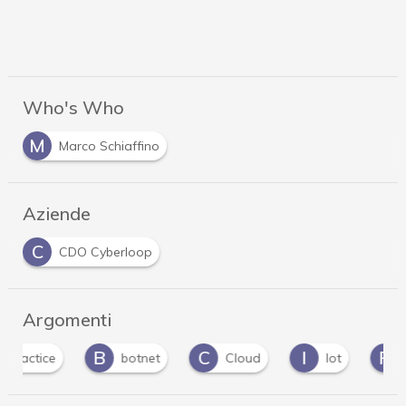
Who's Who
M
Marco Schiaffino
Aziende
C
CDO Cyberloop
Argomenti
B
C
I
P
botnet
Cloud
Iot
password