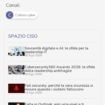
Canali
C
Cultura cyber
SPAZIO CISO
Sovranità digitale e AI: le sfide per la
leadership IT
05 Ago 2026
Cybersecurity360 Awards 2026: le sfide
della leadership antifragile
04 Ago 2026
Fail securely: perché la vera sicurezza si
misura quando i sistemi falliscono
04 Ago 2026
Falla in Outlook: apri un’e-mail e ti