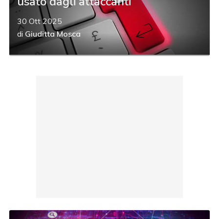
usato dagli attaccanti
30 Ott 2025
di
Giuditta Mosca
acy