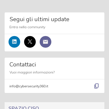
Segui gli ultimi update
Entra nella community
Contattaci
Vuoi maggiori informazioni?
content_copy
info@cybersecurity360.it
SPAZIO CISO