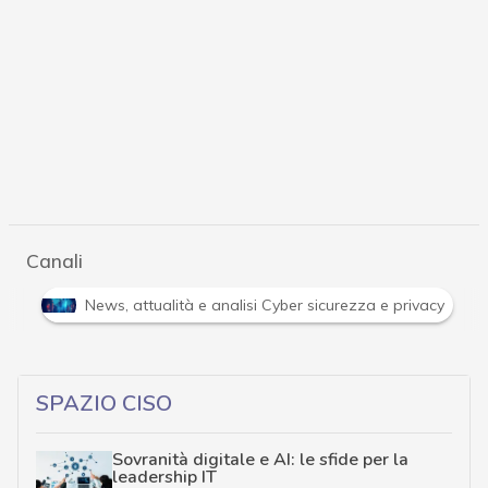
Canali
e
News, attualità e analisi Cyber sicurezza e privacy
SPAZIO CISO
Sovranità digitale e AI: le sfide per la
leadership IT