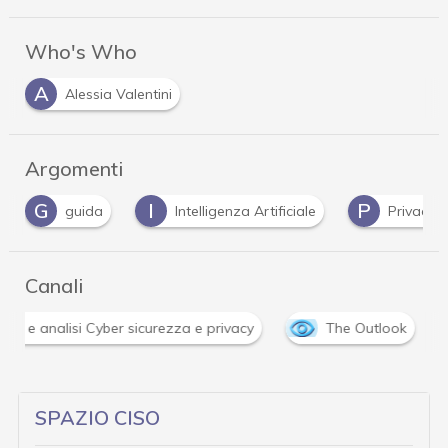
Who's Who
A
Alessia Valentini
Argomenti
G
I
P
guida
Intelligenza Artificiale
Privacy
Canali
lità e analisi Cyber sicurezza e privacy
The Outlook
SPAZIO CISO