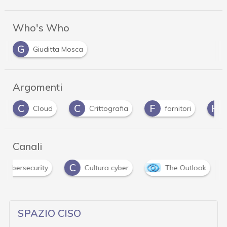
Who's Who
G
Giuditta Mosca
Argomenti
C
C
F
H
Cloud
Crittografia
fornitori
Canali
C
i cybersecurity
Cultura cyber
The Outlook
SPAZIO CISO