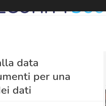
D
alla data
rumenti per una
ei dati