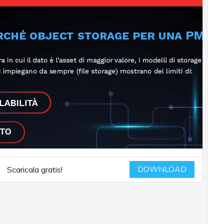
DOWNLOAD
Scaricala gratis!