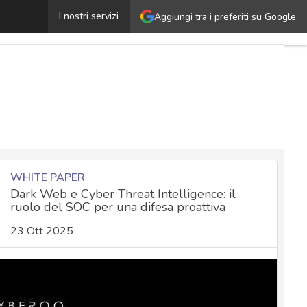
DeepSeek sotto attacco, finto assistente AI distribuisc
I nostri servizi
Aggiungi tra i preferiti su Google
WHITE PAPER
Dark Web e Cyber Threat Intelligence: il
ruolo del SOC per una difesa proattiva
23 Ott 2025