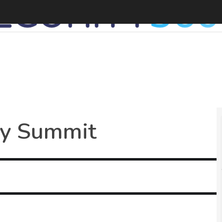
I
ity Summit