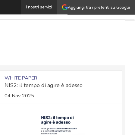
taliaSec: IT Security Summit
I nostri servizi
Aggiungi tra i preferiti su Google
Ultimi
articoli
Cybersecurity
Nazionale
Malware
e
attacchi
Norme e
adeguamenti
WHITE PAPER
NIS2: il tempo di agire è adesso
04 Nov 2025
Soluzioni
aziendali
Cultura
cyber
News,
attualità