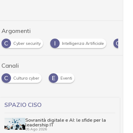
Argomenti
C
I
O
Cyber security
Intelligenza Artificiale
Ope
Canali
C
E
Cultura cyber
Eventi
SPAZIO CISO
Sovranità digitale e AI: le sfide per la
leadership IT
05 Ago 2026