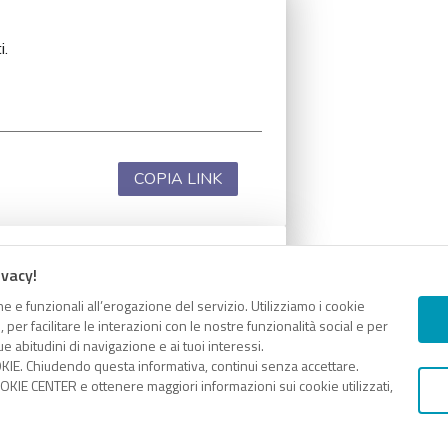
i.
COPIA LINK
ivacy!
i.
e e funzionali all’erogazione del servizio. Utilizziamo i cookie
er facilitare le interazioni con le nostre funzionalità social e per
e abitudini di navigazione e ai tuoi interessi.
KIE. Chiudendo questa informativa, continui senza accettare.
KIE CENTER e ottenere maggiori informazioni sui cookie utilizzati,
COPIA LINK