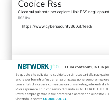
Codice Rss
Clicca sul pulsante per copiare il link RSS negli appunt
RSS link
Codice Rss
I tuoi contenuti, la tua pr
Clicca sul pulsante per copiare il link RSS negli appunt
Su questo sito utilizziamo cookie tecnici necessari alla navigazion
anche per fornirti un’esperienza di navigazione sempre migliore, p
RSS link
consentirti di ricevere comunicazioni di marketing aderenti alle tu
Puoi esprimere il tuo consenso cliccando su ACCETTA TUTTI I COO
Potrai sempre gestire le tue preferenze accedendo al nostro COO
visitando la nostra
COOKIE POLICY
.