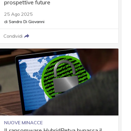
prospettive future
25 Ago 2025
di
Sandro Di Giovanni
Condividi
NUOVE MINACCE
Il ransomware HybridPetya bypassa il