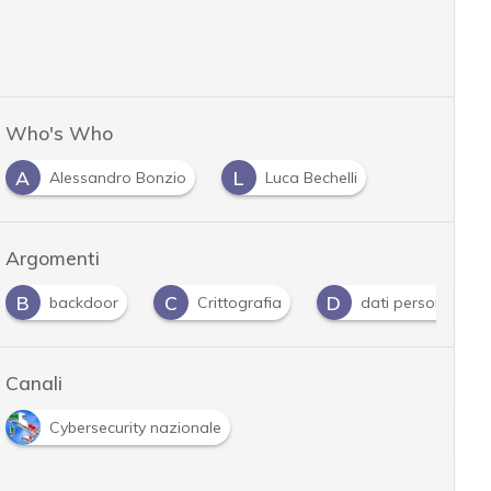
Who's Who
A
L
Alessandro Bonzio
Luca Bechelli
Argomenti
C
D
G
r
Crittografia
dati personali
Gdpr
Canali
Cybersecurity nazionale