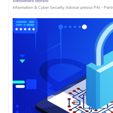
Alessandro Bonzio
acy
Information & Cyber Security Advisor presso P4I - Par