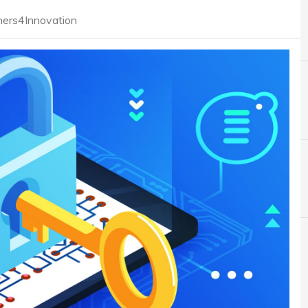
tners4Innovation
A
B
Applicazioni
backdoo