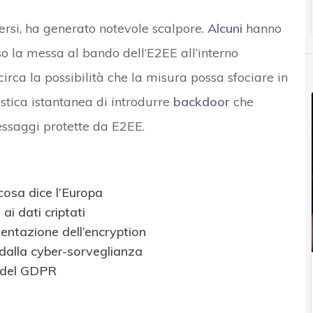
ersi, ha generato notevole scalpore.
Alcuni
hanno
so la messa al bando dell’E2EE all’interno
circa la possibilità che la misura possa sfociare in
tica istantanea di introdurre
backdoor
che
essaggi protette da E2EE.
cosa dice l’Europa
ai dati criptati
ntazione dell’encryption
i dalla cyber-sorveglianza
ce del GDPR