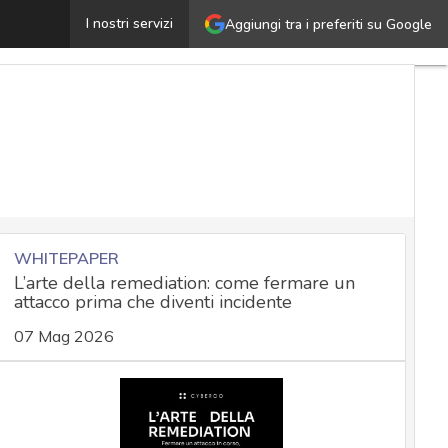
La cifratura E2E in WhatsApp, Signal e altre app: la pos
I nostri servizi
Aggiungi tra i preferiti su Google
WHITEPAPER
L’arte della remediation: come fermare un
attacco prima che diventi incidente
07 Mag 2026