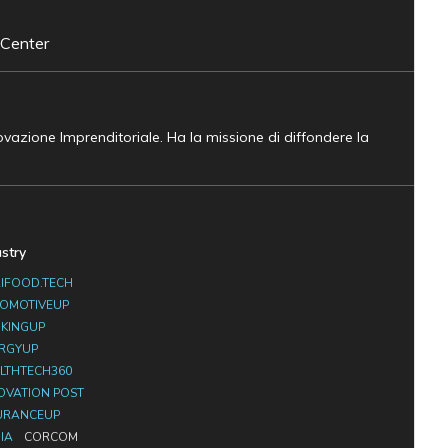
 Center
novazione Imprenditoriale. Ha la missione di diffondere la
ustry
IFOOD.TECH
OMOTIVEUP
KINGUP
RGYUP
LTHTECH360
OVATION POST
URANCEUP
IA
CORCOM