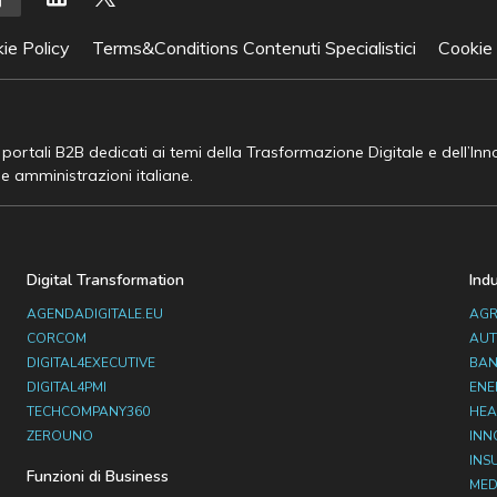
ie Policy
Terms&Conditions Contenuti Specialistici
Cookie
e portali B2B dedicati ai temi della Trasformazione Digitale e dell’In
he amministrazioni italiane.
Digital Transformation
Ind
AGENDADIGITALE.EU
AGR
CORCOM
AUT
DIGITAL4EXECUTIVE
BAN
DIGITAL4PMI
ENE
TECHCOMPANY360
HEA
ZEROUNO
INN
INS
Funzioni di Business
MED