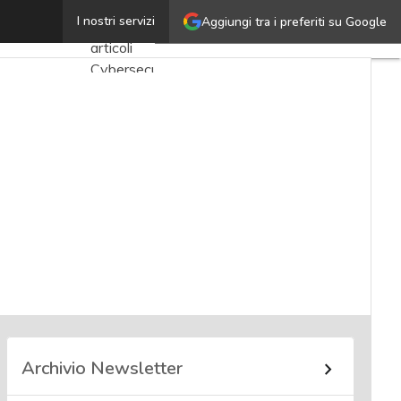
Luca Bechelli
I nostri servizi
Aggiungi tra i preferiti su Google
Ultimi
articoli
Cybersecurity
Nazionale
Malware
e attacchi
Norme e
adeguamenti
Soluzioni
aziendali
Cultura
cyber
News,
Archivio Newsletter
attualità e
analisi