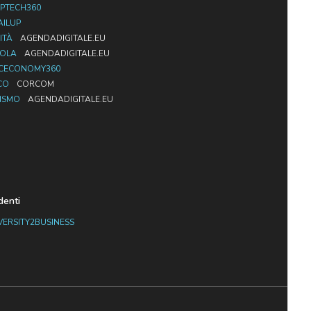
PTECH360
AILUP
ITÀ
AGENDADIGITALE.EU
UOLA
AGENDADIGITALE.EU
CECONOMY360
CO
CORCOM
ISMO
AGENDADIGITALE.EU
denti
VERSITY2BUSINESS