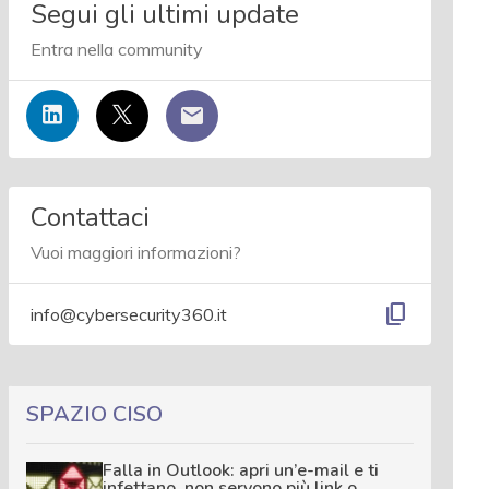
Segui gli ultimi update
Entra nella community
Contattaci
Vuoi maggiori informazioni?
content_copy
info@cybersecurity360.it
SPAZIO CISO
Falla in Outlook: apri un’e-mail e ti
infettano, non servono più link o