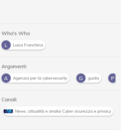
Who's Who
L
Luisa Franchina
Argomenti
G
P
guida
Perimetro di sicurezza nazionale cibernetica
Canali
Cybersecurity nazionale
News, attualità e analisi 