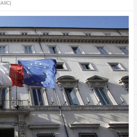
(AIIC)
A
A
Accenture
Agenzia per la cybersecurity