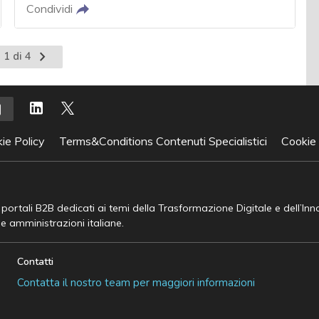
Condividi
Pagina
 1 di 4
successiva
ie Policy
Terms&Conditions Contenuti Specialistici
Cookie
e portali B2B dedicati ai temi della Trasformazione Digitale e dell’In
he amministrazioni italiane.
Contatti
Contatta il nostro team per maggiori informazioni