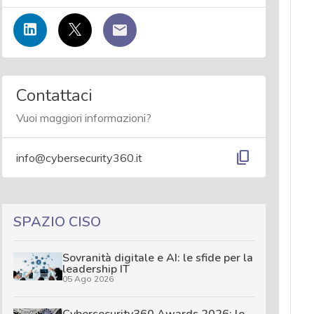
Contattaci
Vuoi maggiori informazioni?
content_copy
info@cybersecurity360.it
SPAZIO CISO
Sovranità digitale e AI: le sfide per la
leadership IT
05 Ago 2026
Cybersecurity360 Awards 2026: le