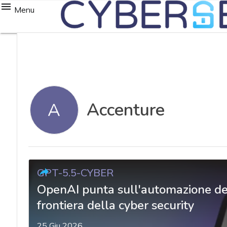
Menu
Accenture
A
GPT-5.5-CYBER
OpenAI punta sull'automazione de
frontiera della cyber security
25 Giu 2026