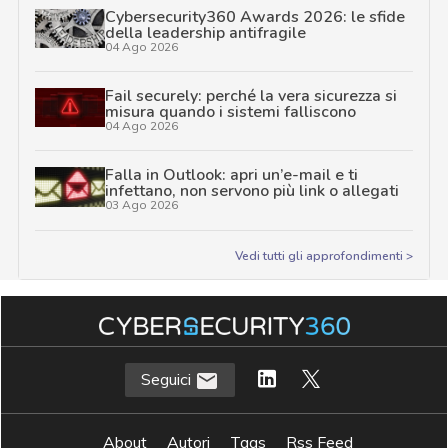
Cybersecurity360 Awards 2026: le sfide
della leadership antifragile
04 Ago 2026
Fail securely: perché la vera sicurezza si
misura quando i sistemi falliscono
04 Ago 2026
Falla in Outlook: apri un’e-mail e ti
infettano, non servono più link o allegati
03 Ago 2026
Vedi tutti gli approfondimenti >
Seguici
About
Autori
Tags
Rss Feed