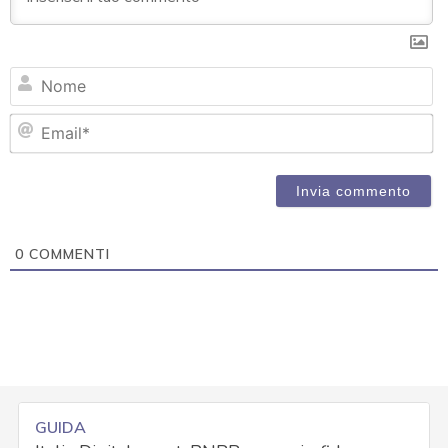
N
Em
0
COMMENTI
GUIDA