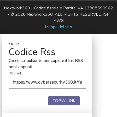
Nextwork360 - Codice fiscale e Partita IVA 13868590962
- © 2026 Nextwork360. ALL RIGHTS RESERVED. ISP
AWS
Mappa del sito
close
Codice Rss
Clicca sul pulsante per copiare il link RSS
negli appunti.
RSS link
COPIA LINK