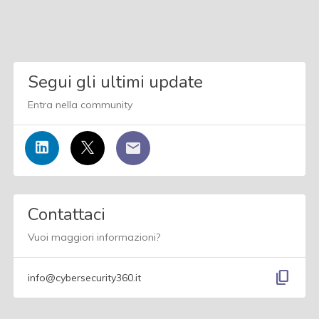
Segui gli ultimi update
Entra nella community
Contattaci
Vuoi maggiori informazioni?
content_copy
info@cybersecurity360.it