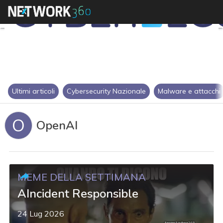
Ultimi articoli
Cybersecurity Nazionale
Malware e attacchi
O
OpenAI
MEME DELLA SETTIMANA
AIncident Responsible
24 Lug 2026