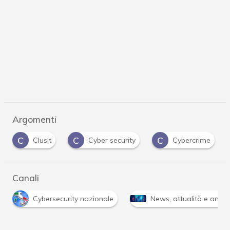
Argomenti
C
C
D
Cyber security
Cybercrime
DDoS
…
Canali
R
News, attualità e analisi Cyber sicurezza e privacy
…