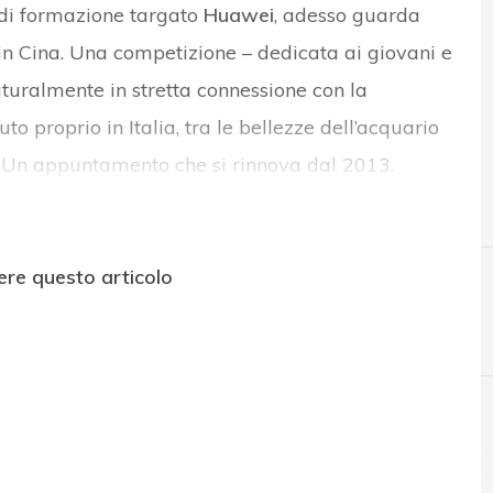
di formazione targato
Huawei
, adesso guarda
in Cina. Una competizione – dedicata ai giovani e
aturalmente in stretta connessione con la
uto proprio in Italia, tra le bellezze dell’acquario
Un appuntamento che si rinnova dal 2013.
ere questo articolo