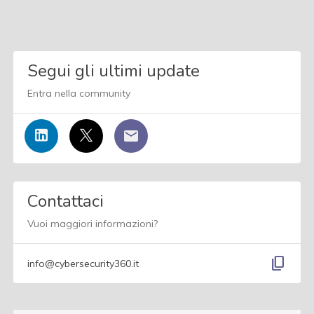
Segui gli ultimi update
Entra nella community
Contattaci
Vuoi maggiori informazioni?
content_copy
info@cybersecurity360.it