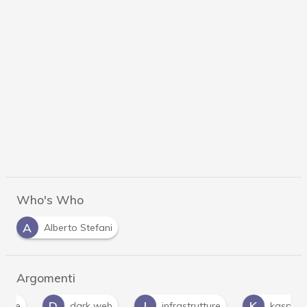
Who's Who
A
Alberto Stefani
Argomenti
D
I
K
dark web
infrastrutture
kaspersky