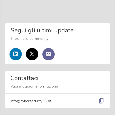
Segui gli ultimi update
Entra nella community
Contattaci
Vuoi maggiori informazioni?
content_copy
info@cybersecurity360.it