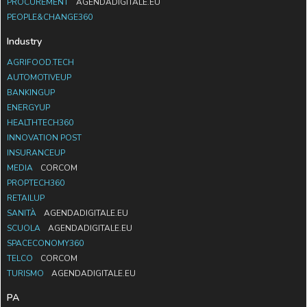
PROCUREMENT
AGENDADIGITALE.EU
PEOPLE&CHANGE360
Industry
AGRIFOOD.TECH
AUTOMOTIVEUP
BANKINGUP
ENERGYUP
HEALTHTECH360
INNOVATION POST
INSURANCEUP
MEDIA
CORCOM
PROPTECH360
RETAILUP
SANITÀ
AGENDADIGITALE.EU
SCUOLA
AGENDADIGITALE.EU
SPACECONOMY360
TELCO
CORCOM
TURISMO
AGENDADIGITALE.EU
PA