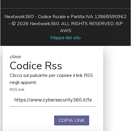
Nextwork360 - Codice fiscale e Partita IVA 13868590962
- © 2026 Nextwork360. ALL RIGHTS RESERVED. ISP
AWS
Mappa del sito
close
Codice Rss
Clicca sul pulsante per copiare il link RSS
negli appunti.
RSS link
COPIA LINK