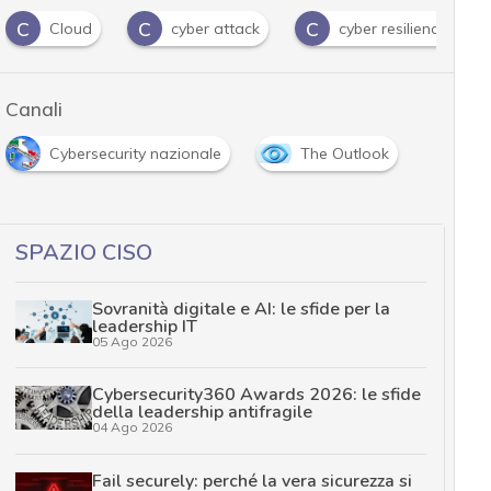
C
C
C
Cloud
cyber attack
cyber resilience
Canali
Cybersecurity nazionale
The Outlook
…
SPAZIO CISO
Sovranità digitale e AI: le sfide per la
leadership IT
05 Ago 2026
Cybersecurity360 Awards 2026: le sfide
della leadership antifragile
04 Ago 2026
Fail securely: perché la vera sicurezza si