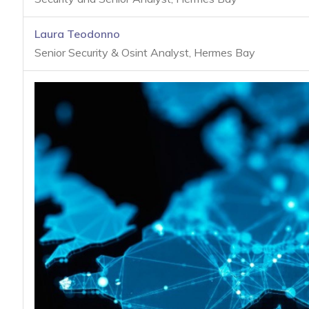
acy
Laura Teodonno
Senior Security & Osint Analyst, Hermes Bay