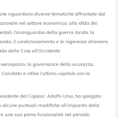
A
Agenzia per la cybersecurity
ione riguardano diverse tematiche affrontate dal
zionale nel settore economico, alla sfida dei
ntali, l’avanguardia della guerra ibrida, la
nda, il condizionamento e le ingerenze straniere,
ida della Cina all’Occidente.
 aerospazio, la governance della sicurezza,
Comitato e infine l’ultimo capitolo con le
residente del Copasir, Adolfo Urso, ha spiegato
di alcune puntuali modifiche all’impianto della
ire una sua piena funzionalità nel periodo