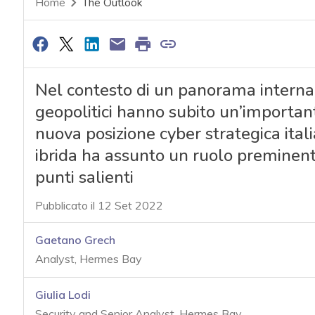
Home
The Outlook
Nel contesto di un panorama internazi
geopolitici hanno subito un’important
nuova posizione cyber strategica ital
ibrida ha assunto un ruolo preminente
punti salienti
Pubblicato il 12 Set 2022
Gaetano Grech
Analyst, Hermes Bay
Giulia Lodi
Security and Senior Analyst, Hermes Bay