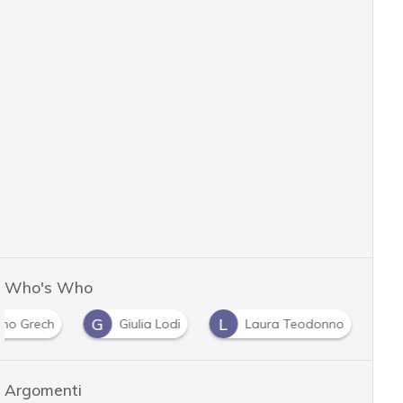
Who's Who
G
L
no Grech
Giulia Lodi
Laura Teodonno
…
Argomenti