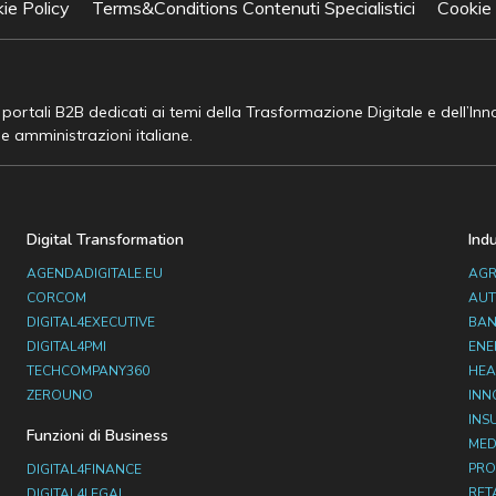
ie Policy
Terms&Conditions Contenuti Specialistici
Cookie
e portali B2B dedicati ai temi della Trasformazione Digitale e dell’In
he amministrazioni italiane.
Digital Transformation
Ind
AGENDADIGITALE.EU
AGR
CORCOM
AUT
DIGITAL4EXECUTIVE
BAN
DIGITAL4PMI
ENE
TECHCOMPANY360
HEA
ZEROUNO
INN
INS
Funzioni di Business
MED
PRO
DIGITAL4FINANCE
RET
DIGITAL4LEGAL