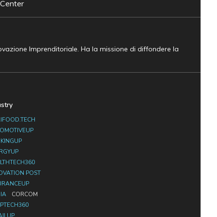
 Center
novazione Imprenditoriale. Ha la missione di diffondere la
ustry
IFOOD.TECH
OMOTIVEUP
KINGUP
RGYUP
LTHTECH360
OVATION POST
URANCEUP
IA
CORCOM
PTECH360
AILUP