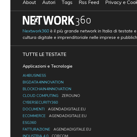
About
Autori
Tags
Rss Feed
Privacy e Cook
Nextwork360
è il più grande network in Italia di testate 
cultura digitale e imprenditoriale nelle imprese e pubblic
TUTTE LE TESTATE
Applicazioni e Tecnologie
AI4BUSINESS
BIGDATA4INNOVATION
BLOCKCHAIN4INNOVATION
CLOUD COMPUTING
ZEROUNO
CYBERSECURITY360
DOCUMENTI
AGENDADIGITALE.EU
ECOMMERCE
AGENDADIGITALE.EU
ESG360
FATTURAZIONE
AGENDADIGITALE.EU
INDUSTRIA 4.0
CORCOM