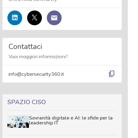
Contattaci
Vuoi maggiori informazioni?
content_copy
info@cybersecurity360.it
SPAZIO CISO
Sovranità digitale e AI: le sfide per la
leadership IT