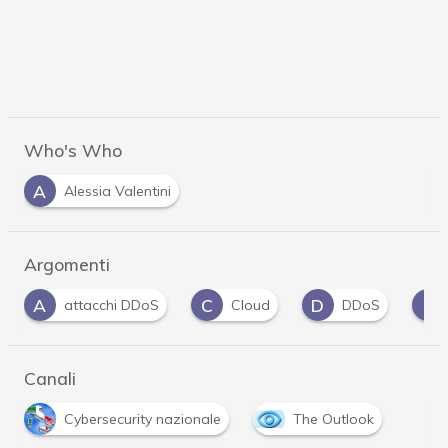
Who's Who
A
Alessia Valentini
Argomenti
C
D
F
I
Cloud
DDoS
fornitori
infras
Canali
Cybersecurity nazionale
The Outlook