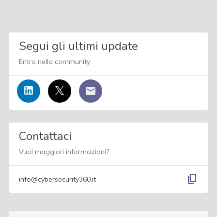
Segui gli ultimi update
Entra nella community
Contattaci
Vuoi maggiori informazioni?
content_copy
info@cybersecurity360.it