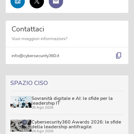
Contattaci
Vuoi maggiori informazioni?
content_copy
info@cybersecurity360.it
SPAZIO CISO
Sovranità digitale e AI: le sfide per la
leadership IT
05 Ago 2026
Cybersecurity360 Awards 2026: le sfide
della leadership antifragile
04 Ago 2026