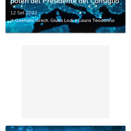
poteri del Presidente del Consiglio
12 Set 2022
di
Gaetano Grech
,
Giulia Lodi
e
Laura Teodonno
acy